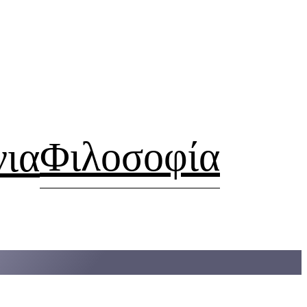
Φιλοσοφία
νια